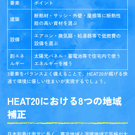
要素
ポイント
断熱材・サッシ・外壁・屋根等に断熱性
建築
能の高い資材を選ぶ
エアコン・換気扇・給湯器等で低燃費の
設備
設備を選ぶ
創エネ
太陽光パネル・蓄電池等で住宅内で使う
ルギー
エネルギーを補う
3要素をバランスよく備えることで、HEAT20が掲げる快
適で環境に優しい住まいが実現するでしょう。
HEAT20における8つの地域
補正
日本列島は南北に長く、寒冷地域と温暖地域で気候が大