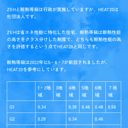
ZEHと断熱等級は行政が実施していますが、HEAT20は
社団法人です。
ZEHは省エネ性能に特化した住宅、断熱等級は断熱性能
の高さをクラス分けした制度で、どちらも断熱性能の高
さを評価するという点でHEAT20と同じです。
断熱等級は2022年に5・6・7が新設されましたが、
HEAT20を参考にしています。
1・2地
3地
4地
5地
6地
７地
域
域
域
域
域
域
G1
0.34
0.38
0.46
0.48
0.56
G2
0.28
0.34
0.46