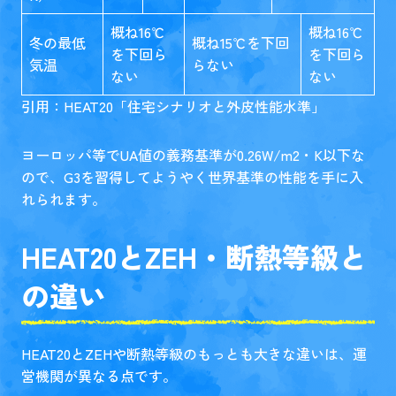
概ね16℃
概ね16℃
冬の最低
概ね15℃を下回
を下回ら
を下回ら
気温
らない
ない
ない
引用：HEAT20「
住宅シナリオと外皮性能水準
」
ヨーロッパ等でUA値の義務基準が0.26W/m2・K以下な
ので、G3を習得してようやく世界基準の性能を手に入
れられます。
HEAT20とZEH・断熱等級と
の違い
HEAT20とZEHや断熱等級のもっとも大きな違いは、運
営機関が異なる点です。