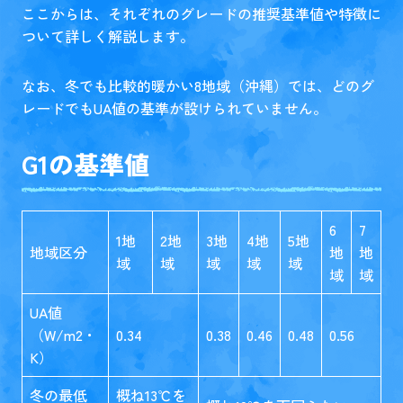
ここからは、それぞれのグレードの推奨基準値や特徴に
ついて詳しく解説します。
なお、冬でも比較的暖かい8地域（沖縄）では、どのグ
レードでもUA値の基準が設けられていません。
G1の基準値
6
7
1地
2地
3地
4地
5地
地域区分
地
地
域
域
域
域
域
域
域
UA値
（W/m2・
0.34
0.38
0.46
0.48
0.56
K）
冬の最低
概ね13℃を