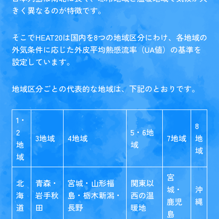
きく異なるのが特徴です。
そこでHEAT20は国内を8つの地域区分にわけ、各地域の
外気条件に応じた外皮平均熱感流率（UA値）の基準を
設定しています。
地域区分ごとの代表的な地域は、下記のとおりです。
1・
8
2
5・6地
3地域
4地域
7地域
地
地
域
域
域
宮
北
青森・
宮城・山形福
関東以
城・
沖
海
岩手秋
島・栃木新潟・
西の温
鹿児
縄
道
田
長野
暖地
島