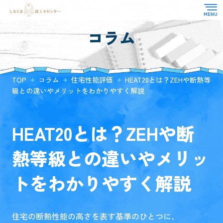
コラム
TOP
対応業務
選ばれる理由
省エネ適合性判定
TOP
コラム
住宅性能評価
HEAT20とは？ZEHや断熱等
よくある質問
住宅性能評価
級との違いやメリットをわかりやすく解説
お知らせ
CASBEE
その他
お客様の声
HEAT20とは？ZEHや断
コラム
熱等級との違いやメリッ
会社概要
トをわかりやすく解説
住宅の断熱性能の高さを表す基準のひとつに、