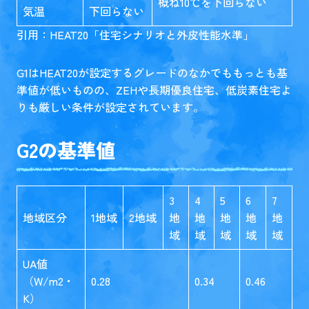
概ね10℃を下回らない
気温
下回らない
引用：HEAT20「
住宅シナリオと外皮性能水準
」
G1はHEAT20が設定するグレードのなかでももっとも基
準値が低いものの、ZEHや長期優良住宅、低炭素住宅よ
りも厳しい条件が設定されています。
G2の基準値
3
4
5
6
7
地域区分
1地域
2地域
地
地
地
地
地
域
域
域
域
域
UA値
（W/m2・
0.28
0.34
0.46
K）