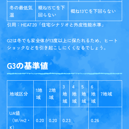
冬の最低気
概ね15℃を下
概ね13℃を下回らない
温
回らない
引用：HEAT20「
住宅シナリオと外皮性能水準
」
G2は冬でも家全体が13度以上に保たれるため、ヒート
ショックなどを引き起こしにくくなるでしょう。
G3の基準値
3
4
5
6
1地
2地
地域区分
地
地
地
地
7地域
域
域
域
域
域
域
UA値
（W/m2・
0.20
0.20
0.23
0.26
K）