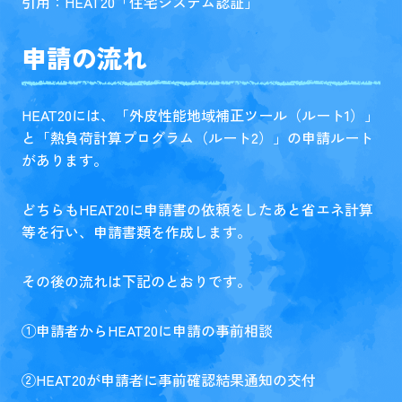
引用：HEAT20「
住宅システム認証
」
申請の流れ
HEAT20には、「外皮性能地域補正ツール（ルート1）」
と「熱負荷計算プログラム（ルート2）」の申請ルート
があります。
どちらもHEAT20に申請書の依頼をしたあと省エネ計算
等を行い、申請書類を作成します。
その後の流れは下記のとおりです。
①申請者からHEAT20に申請の事前相談
②HEAT20が申請者に事前確認結果通知の交付