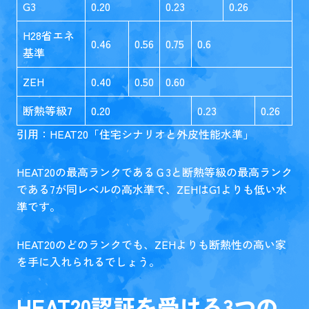
G3
0.20
0.23
0.26
H28省エネ
0.46
0.56
0.75
0.6
基準
ZEH
0.40
0.50
0.60
断熱等級7
0.20
0.23
0.26
引用：HEAT20「
住宅シナリオと外皮性能水準
」
HEAT20の最高ランクであるＧ3と断熱等級の最高ランク
である7が同レベルの高水準で、ZEHはG1よりも低い水
準です。
HEAT20のどのランクでも、ZEHよりも断熱性の高い家
を手に入れられるでしょう。
HEAT20認証を受ける3つの