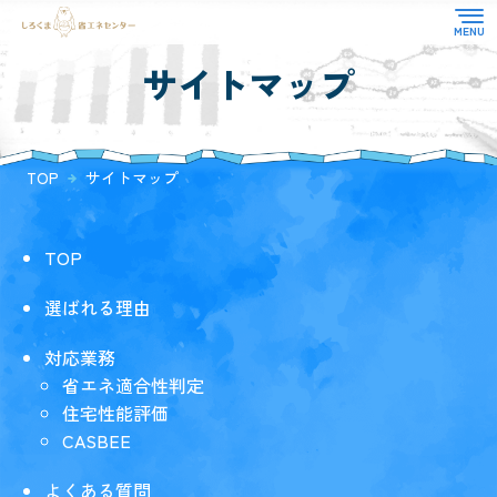
サイトマップ
TOP
対応業務
選ばれる理由
省エネ適合性判定
TOP
サイトマップ
よくある質問
住宅性能評価
お知らせ
CASBEE
TOP
その他
お客様の声
コラム
選ばれる理由
会社概要
対応業務
省エネ適合性判定
住宅性能評価
CASBEE
よくある質問