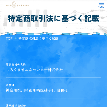
特定商取引法に基づく記載
TOP
対応業務
選ばれる理由
省エネ適合性判定
TOP
特定商取引法に基づく記載
よくある質問
住宅性能評価
お知らせ
CASBEE
その他
お客様の声
販売業社の名称
コラム
しろくま省エネセンター株式会社
会社概要
所在地
神奈川県川崎市川崎区砂子1丁目10-2
運営統括責任者