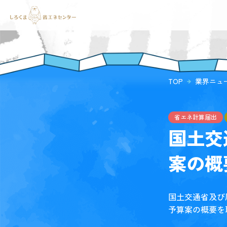
TOP
業界ニュ
省エネ計算届出
国土交
案の概
国土交通省及び
予算案の概要を