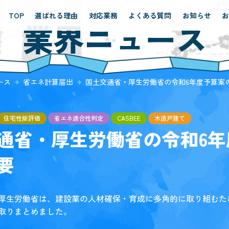
TOP
選ばれる理由
対応業務
よくある質問
お知らせ
業界ニュース
ース
省エネ計算届出
国土交通省・厚生労働省の令和6年度予算案
住宅性能評価
省エネ適合性判定
CASBEE
木造戸建て
通省・厚生労働省の令和6年
要
厚生労働省は、建設業の人材確保・育成に多角的に取り組むた
取りまとめました。