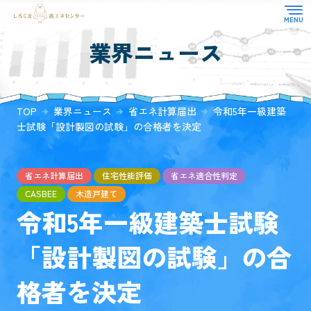
業界ニュース
TOP
対応業務
選ばれる理由
省エネ適合性判定
TOP
業界ニュース
省エネ計算届出
令和5年一級建築
よくある質問
住宅性能評価
士試験「設計製図の試験」の合格者を決定
お知らせ
CASBEE
その他
お客様の声
省エネ計算届出
住宅性能評価
省エネ適合性判定
コラム
CASBEE
木造戸建て
令和5年一級建築士試験
会社概要
「設計製図の試験」の合
格者を決定