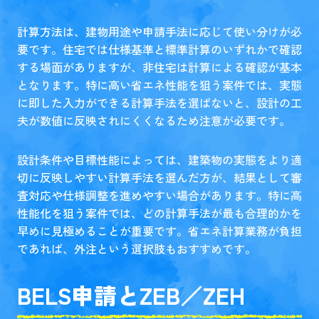
計算方法は、建物用途や申請手法に応じて使い分けが必
要です。住宅では仕様基準と標準計算のいずれかで確認
する場面がありますが、非住宅は計算による確認が基本
となります。特に高い省エネ性能を狙う案件では、実態
に即した入力ができる計算手法を選ばないと、設計の工
夫が数値に反映されにくくなるため注意が必要です。
設計条件や目標性能によっては、建築物の実態をより適
切に反映しやすい計算手法を選んだ方が、結果として審
査対応や仕様調整を進めやすい場合があります。特に高
性能化を狙う案件では、どの計算手法が最も合理的かを
早めに見極めることが重要です。省エネ計算業務が負担
であれば、外注という選択肢もおすすめです。
BELS申請とZEB／ZEH