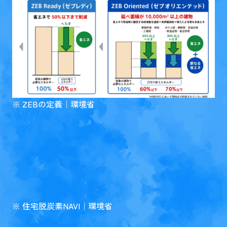
※
ZEBの定義｜環境省
※
住宅脱炭素NAVI｜環境省