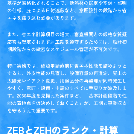
基準が厳格化されることで、断熱材の選定や空調・照明
の仕様、庇による日射遮蔽など、意匠設計の段階から省
エネを織り込む必要があります。
また、省エネ計算項目の増大、審査機関との厳格な質疑
応答も想定されます。工期を遵守するためには、設計初
期段階からの緻密なスケジュール管理が不可欠です。
特に実務では、確認申請直前に省エネ性能を詰めようと
すると、外皮性能の見直し、設備容量の再選定、屋上の
太陽光レイアウト変更、用途区分の再整理が同時発生し
やすく、意匠・設備・申請のすべてに手戻りが波及しま
す。2030年度を見据えた案件ほど、「基本計画段階で性
能の着地点を仮決めしておくこと」が、工期と事業収支
を守るうえで重要です。
ZEBとZEHのランク・計算