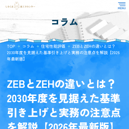
コラム
TOP
対応業務
選ばれる理由
省エネ適合性判定
TOP
コラム
住宅性能評価
ZEBとZEHの違いとは？
よくある質問
住宅性能評価
2030年度を見据えた基準引き上げと実務の注意点を解説【2026
お知らせ
CASBEE
年最新版】
その他
お客様の声
コラム
ZEBとZEHの違いとは？
会社概要
2030年度を見据えた基準
引き上げと実務の注意点
を解説【2026年最新版】