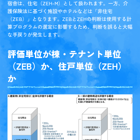
宿舎は、住宅（ZEH-M）として扱われます。一方、介
護保険法に基づく施設やホテルなどは「非住宅
（ZEB）」となります。ZEBとZEHの判断は使用する計
算プログラムの選定に影響するため、判断を誤ると大幅
な手戻りが発生します。
評価単位が棟・テナント単位
（ZEB）か、住戸単位（ZEH）
か