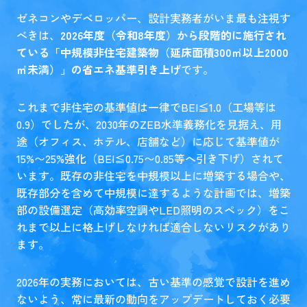
ゼネコンやデベロッパー、設計実務者がいま最も注視す
べきは、
2026年度（令和8年度）から段階的に施行され
ている「中規模非住宅建築物（延床面積300㎡以上2000
㎡未満）」の省エネ基準引き上げ
です。
これまで非住宅の基準値は一律でBEI≦1.0（工場等は
0.9）でしたが、2030年のZEB水準義務化を見据え、用
途（オフィス、ホテル、店舗など）に応じて基準値が
15%〜25%強化（BEI≦0.75〜0.85等へ引き下げ）されて
います。既存の非住宅を中規模以上に増築する場合や、
既存部分を含めて中規模に達するような計画では、増築
部の設備選定（高効率空調やLED照明のスペック）をこ
れまで以上に格上げしなければ適合しないリスクがあり
ます。
2026年の実務においては、古い基準の感覚で設計を進め
ないよう、常に最新の動向をアップデートしておく必要