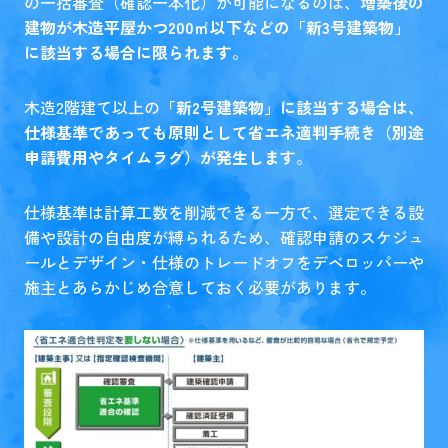
の一括審査（確認一本化）が可能になるのは、
増築後の
建物が木造平屋かつ200㎡以下などの「新3号建築物」
に該当する場合に限られます
。
木造2階建て以上の
「新2号建築物」に該当する場合は、
仕様基準であっても原則として省エネ適判手続き（別途
申請費用やタイムラグ）が発生します
。
仕様基準は計算工数を削減できる一方で、選定できる設
備や設計の自由度が縛られるため、確認申請のスケジュ
ールとデザイン・仕様のトレードオフをデベロッパーや
施主とあらかじめ合意しておく必要があります。