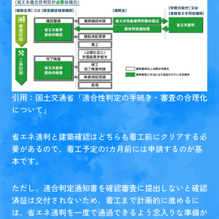
引用：国土交通省「
適合性判定の手続き・審査の合理化
について
」
省エネ適判と建築確認はどちらも着工前にクリアする必
要があるので、着工予定の1カ月前には申請するのが基
本です。
ただし、適合判定通知書を確認審査に提出しないと確認
済証は交付されないため、着工まで計画的に進めるに
は、省エネ適判を一度で通過できるよう念入りな準備が