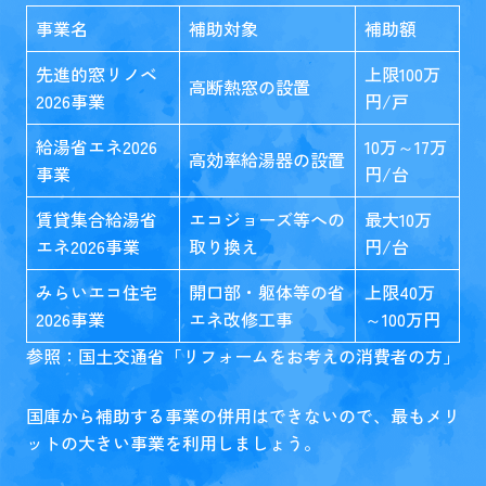
事業名
補助対象
補助額
先進的窓リノベ
上限100万
高断熱窓の設置
2026事業
円/戸
給湯省エネ2026
10万～17万
高効率給湯器の設置
事業
円/台
賃貸集合給湯省
エコジョーズ等への
最大10万
エネ2026事業
取り換え
円/台
みらいエコ住宅
開口部・躯体等の省
上限40万
2026事業
エネ改修工事
～100万円
参照：国土交通省「
リフォームをお考えの消費者の方
」
国庫から補助する事業の併用はできないので、最もメリ
ットの大きい事業を利用しましょう。