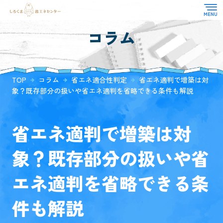
コラム
TOP
対応業務
選ばれる理由
省エネ適合性判定
TOP
コラム
省エネ適合性判定
省エネ適判で増築は対
よくある質問
住宅性能評価
象？既存部分の扱いや省エネ適判を省略できる条件も解説
お知らせ
CASBEE
その他
お客様の声
省エネ適判で増築は対
コラム
象？既存部分の扱いや省
会社概要
エネ適判を省略できる条
件も解説