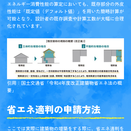
エネルギー消費性能の算定においても、既存部分の外皮
性能は「既定値（デフォルト値）」を用いた簡略計算が
可能となり、設計者の既存調査や計算工数が大幅に合理
化されています。
引用：国土交通省「
令和4年度改正建築物省エネ法の概
要
」
省エネ適判の申請方法
ここでは実際に建築物の増築をする際に、省エネ適判を