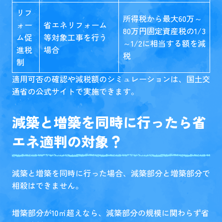
リフ
所得税から最大60万～
ォー
省エネリフォーム
80万円固定資産税の1/3
ム促
等対象工事を行う
～1/2に相当する額を減
進税
場合
税
制
適用可否の確認や減税額のシミュレーションは、国土交
通省の
公式サイト
で実施できます。
減築と増築を同時に行ったら省
エネ適判の対象？
減築と増築を同時に行った場合、減築部分と増築部分で
相殺はできません。
増築部分が10㎡超えなら、減築部分の規模に関わらず省