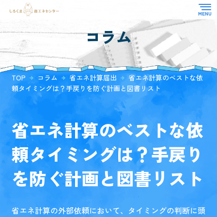
コラム
TOP
対応業務
選ばれる理由
省エネ適合性判定
TOP
コラム
省エネ計算届出
省エネ計算のベストな依
よくある質問
住宅性能評価
頼タイミングは？手戻りを防ぐ計画と図書リスト
お知らせ
CASBEE
その他
お客様の声
省エネ計算のベストな依
コラム
頼タイミングは？手戻り
会社概要
を防ぐ計画と図書リスト
省エネ計算の外部依頼において、タイミングの判断に頭