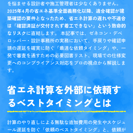
を悩ませる設計者や施工管理者は少なくありません。
2025年4月の省エネ基準全面義務化以降、適合確認が建
築確認の要件となったため、省エネ計算の遅れや不適合
は「確認済証が交付されず着工できない」という致命的
なリスク
に直結します。 本記事では、ゼネコン・デベ
ロッパー・設計事務所の実務において、手戻りや確認申
請の遅延を確実に防ぐ「最適な依頼タイミング」や、一
発で審査を通すための必要図書リスト、現場での仕様変
更へのコンプライアンス対応をプロの視点から解説しま
す。
省エネ計算を外部に依頼す
るベストタイミングとは
計算のやり直しによる無駄な追加費用の発生やスケジュ
ール遅延を防ぐ「依頼のベストタイミング」と、依頼が