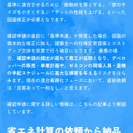
基準に適合させるために「断熱材を厚くする」「窓のサ
イズを小さくする」「サッシの性能を上げる」といった
図面修正が必要となります。
確認申請の直前に「基準未達」が発覚した場合、図面の
根本的な修正に加え、建築主への仕様変更提案とコスト
アップ交渉を突貫で行う破目になります。 最悪の場
合、
確認申請の提出が遅れて着工が延期となり、デベロ
ッパーの販売・事業計画や、ゼネコンの現場人員・重機
の手配スケジュールに甚大な損害を与える
リスクをはら
みます。現在の適合義務化フェーズにおいて、直前依頼
は「百害あって一利なし」と言えます。
確認申請に関する詳しい情報は、
こちらの記事
より解説
しています。
省エネ計算の依頼から納品