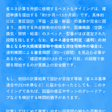
省エネ計算を外部に依頼するベストなタイミングは、確
認申請を提出する「約1か月〜1.5か月前」です。具体的
には、意匠設計（平面・立面・断面）の基本が完全に固
まり、使用する外皮断熱材の仕様や、設備機器（空調・
換気・照明・給湯）のスペック・型番がほぼ選定された
段階を指します。なお、
省エネ適合性判定（適判）の対
象となる中大規模建築物や複雑な非住宅物件の場合
は、
適判機関による審査期間（約1〜2週間）を見込む必要が
あるため、「確認申請の1.5か月〜2か月前」の段階で依
頼を開始するのが実務上の安全圏です。
もし、初回の計算結果で設計が目指す等級（省エネ基準
適合やZEH水準など）に届かなかったとしても、このタ
イミングであれば、図面の修正やサッシのグレードアッ
プなどを検討する時間的猶予があります。
計算してはじめて発覚しやすい図面間の細かな不整合に