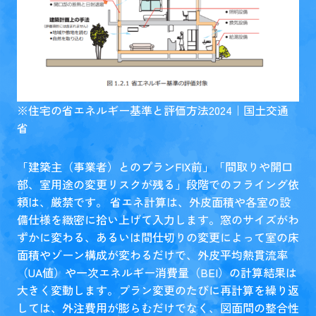
※
住宅の省エネルギー基準と評価方法2024｜国土交通
省
「建築主（事業者）とのプランFIX前」「間取りや開口
部、室用途の変更リスクが残る」段階でのフライング依
頼は、厳禁です。 省エネ計算は、外皮面積や各室の設
備仕様を緻密に拾い上げて入力します。窓のサイズがわ
ずかに変わる、あるいは間仕切りの変更によって室の床
面積やゾーン構成が変わるだけで、外皮平均熱貫流率
（UA値）や一次エネルギー消費量（BEI）の計算結果は
大きく変動します。プラン変更のたびに再計算を繰り返
しては、外注費用が膨らむだけでなく、図面間の整合性