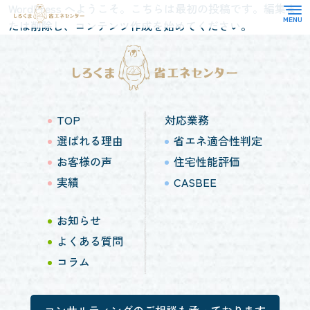
WordPress へようこそ。こちらは最初の投稿です。編集ま
たは削除し、コンテンツ作成を始めてください。
TOP
対応業務
選ばれる理由
省エネ適合性判定
よくある質問
住宅性能評価
TOP
対応業務
お知らせ
CASBEE
選ばれる理由
省エネ適合性判定
お客様の声
住宅性能評価
その他
お客様の声
実績
CASBEE
コラム
会社概要
お知らせ
よくある質問
コラム
コンサルティングのご相談も承っております