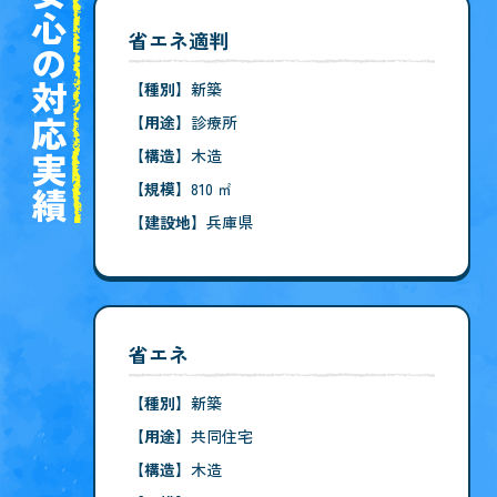
安心の対応実績
省エネ適判
【種別】
新築
【用途】
診療所
【構造】
木造
【規模】
810 ㎡
【建設地】
兵庫県
省エネ
【種別】
新築
【用途】
共同住宅
【構造】
木造