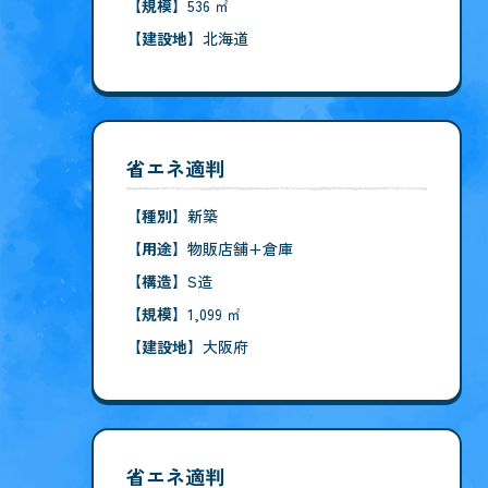
【規模】
536 ㎡
【建設地】
北海道
省エネ適判
【種別】
新築
【用途】
物販店舗+倉庫
【構造】
S造
【規模】
1,099 ㎡
【建設地】
大阪府
省エネ適判