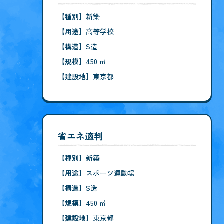
【種別】
新築
【用途】
高等学校
【構造】
S造
【規模】
450 ㎡
【建設地】
東京都
省エネ適判
【種別】
新築
【用途】
スポーツ運動場
【構造】
S造
【規模】
450 ㎡
【建設地】
東京都