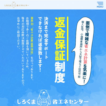
お早めにご相談ください。
毎月の対応件数は制限させていただいておりますので、
お陰様で多くのご依頼を頂いているため、
業界初「省エネ計算返金保証」
できなければ返金致します！
決済まで完全サポート
返金保証
TOP
対応業務
個人住宅、小規模事務所から大型工場など対応可能
面倒で複雑な
選ばれる理由
省エネ適合性判定
よくある質問
住宅性能評価
省エネ計算
お知らせ
CASBEE
その他
お客様の声
を行っております。
制度
コラム
を気楽に！
会社概要